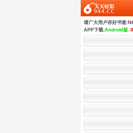
请广大用户存好书签:NK2
APP下载:
Android版.