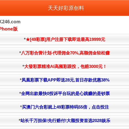
天天好彩原创料
46.com
iPhone版
*
★[49彩票]用户注册下载即送最高19999元
*
八万彩合营计划-代理佣金70%,高额佣金轻松赚
*
大發彩票精准AI高频彩跟投，包赔3000元！
*
凤凰彩票下载APP即送28元,首日存款优惠38%
*
全网出款最快0投诉平台玩的是心跳赚的是钞票
*
买澳门六合彩就上49彩票特码55倍，点击投注
*
站长千万担保!先行赔付!大额投资首选2028娱乐