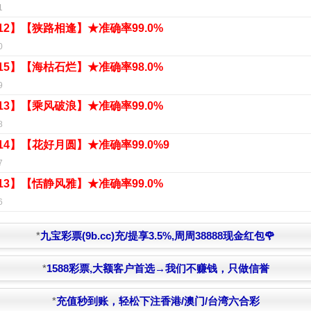
1
中12】【狭路相逢】★准确率99.0%
0
中15】【海枯石烂】★准确率98.0%
9
中13】【乘风破浪】★准确率99.0%
8
中14】【花好月圆】★准确率99.0%9
7
中13】【恬静风雅】★准确率99.0%
6
*
九宝彩票(9b.cc)充/提享3.5%,周周38888现金红包🌹
*
1588彩票,大额客户首选→我们不赚钱，只做信誉
*
充值秒到账，轻松下注香港/澳门/台湾六合彩